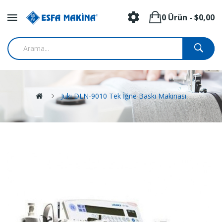
0 Ürün - $0,00
Juki DLN-9010 Tek İğne Baskı Makinası