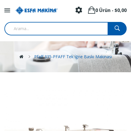
0 Ürün - $0,00
Pfaff 335-PFAFF Tek İğne Baskı Makinası